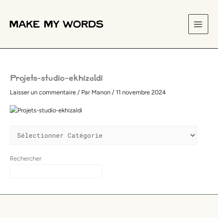
Aller
Catégories
au
contenu
Projets-studio-ekhizaldi
Laisser un commentaire
/ Par
Manon
/
11 novembre 2024
Rechercher